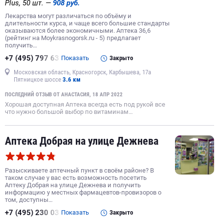
Plus, 50 шт. —
908 руб.
Лекарства могут различаться по объёму и
длительности курса, и чаще всего большие стандарты
оказываются более экономичными. Аптека 36,6
(рейтинг на Moykrasnogorsk.ru - 5) предлагает
получить…
+7 (495) 797 63
Показать
Закрыто
Московская область, Красногорск, Карбышева, 17а
Пятницкое шоссе
3.6 км
ПОСЛЕДНИЙ ОТЗЫВ ОТ АНАСТАСИЯ, 18 АПР 2022
Хорошая доступная Аптека всегда есть под рукой все
что нужно большой выбор по витаминам…
Аптека Добрая на улице Дежнева
Разыскиваете аптечный пункт в своём районе? В
таком случае у вас есть возможность посетить
Аптеку Добрая на улице Дежнева и получить
информацию у местных фармацевтов-провизоров о
том, доступны…
+7 (495) 230 03
Показать
Закрыто