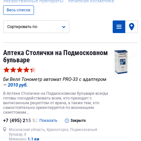
лекарственные препараты
лечебная косметика
гомеопатические препараты
Весь список
изделия медицинского назначения
интернет-аптека
Сортировать по
изготовление лекарств
круглосуточная доставка лекарств
Аптека Столички на Подмосковном
бульваре
Би Велл Тонометр автомат PRO-33 с адаптером
—
2010 руб.
В Аптеке Столички на Подмосковном бульваре всегда
готовы посодействовать всем, кто приходит с
выписанным рецептом от врача, а также тем, кто
самостоятельно ориентируется по возникшим
симптомам…
+7 (495) 215 52
Показать
Закрыто
Московская область, Красногорск, Подмосковный
бульвар, 8
Мякинино
1.1 км