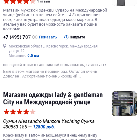
1 отзыв
Магазин мужской одежды Сударь на Международной
улице (рейтинг на нашем сайте — 4.3) приглашает
всех, кого не устраивает одежда масс-маркета. В
ателье у вас будет возможность заказать пошив
костюма…
+7 (495) 707 00
Показать
Закрыто
Московская область, Красногорск, Международная
улица, 12
Мякинино
0.5 км
ПОСЛЕДНИЙ ОТЗЫВ ОТ АНОНИМНЫЙ ПОЛЬЗОВАТЕЛЬ, 12 ИЮН 2017
Был в этом магазине первый раз. Остался очень
доволен . Ассортимент очень хороший.…
Магазин одежды lady & gentleman
City на Международной улице
Сумки Alessandro Manzoni Yachting Сумка
490853-185 —
12800 руб.
Красивому и запоминающемуся внешнему виду
издавна уделялось немало внимания, как одежде,