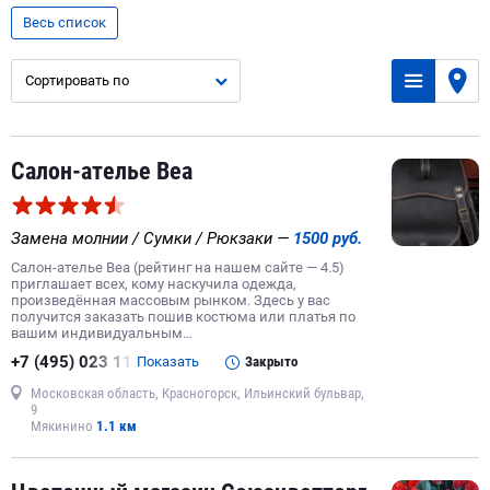
платки и шарфы
головные уборы
Весь список
чулочно-носочные изделия
спорт
Сортировать по
ювелирные украшения, бижутерия
зонты
детская обувь
бижутерия
джинсовая одежда
рюкзаки
трикотажные изделия
купальники
Салон-ателье Веа
интернет-магазин одежды
браслеты
девочки
спортивная обувь
школьная форма
колье
Замена молнии / Сумки / Рюкзаки —
1500 руб.
мужская верхняя одежда
пояса и ремни
Салон-ателье Веа (рейтинг на нашем сайте — 4.5)
спецодежда и средство индивидуальной защиты
приглашает всех, кому наскучила одежда,
произведённая массовым рынком. Здесь у вас
серёжки
футболки
тапочки
получится заказать пошив костюма или платья по
вашим индивидуальным…
меховые и кожаные изделия
+7 (495) 023 11
Показать
Закрыто
интернет-магазин обуви с доставкой
Московская область, Красногорск, Ильинский бульвар,
интернет-магазин носков
галстуки и бабочки
9
Мякинино
1.1 км