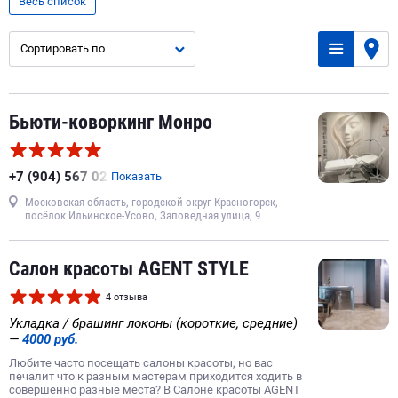
стрижка
парикмахерская
окрашивание ресниц
Весь список
наращивание ресниц
массаж
аппаратный маникюр
Сортировать по
стрижка мужская
мужской маникюр
эпиляция
наращивание ногтей гелем
окрашивание волос
детская стрижка
стрижка женская
эпиляция ног
Бьюти-коворкинг Монро
массаж лица
детская парикмахерская
парафинотерапия
ламинирование бровей
+7 (904) 567 02
Показать
ламинирование ресниц
пилинг
вечерняя прическа
Московская область, городской округ Красногорск,
наращивание ногтей
массажный салон
посёлок Ильинское-Усово, Заповедная улица, 9
свадебная прическа
эпиляция воском
чистка лица
антицеллюлитный массаж
детский маникюр
шугаринг
Салон красоты AGENT STYLE
акриловые ногти
аппаратный педикюр
4 отзыва
стрижка бороды и усов
лимфодренажный массаж
Укладка / брашинг локоны (короткие, средние)
макияж
—
4000 руб.
Любите часто посещать салоны красоты, но вас
печалит что к разным мастерам приходится ходить в
совершенно разные места? В Салоне красоты AGENT