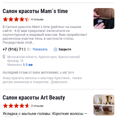
Салон красоты Mam`s time
4 отзыва
В Салоне красоты Mam`s time (рейтинг на нашем
сайте - 4.4) вам предложат записаться на
скульптурный и медовый массаж. Вам проработают
различные участки тела, в частности стопы.
Посредством этой…
+7 (916) 713 50
Показать
Закрыто
Московская область, Красногорск, Красногорский
бульвар, 18
Мякинино
1.1 км
ПОСЛЕДНИЙ ОТЗЫВ ОТ DARIA MATIYSHENKO, 6 АВГ 2019
Хожу красить волосы к мастеру Кристине , также
делаю маникюр и покрытие . Довольна…
Салон красоты Art Beauty
3 отзыва
Укладка с мытьем головы: Короткие волосы —