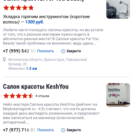
Укладка горячим инструментом (короткие
волосы) —
1300 руб.
Любите часто посещать салоны красоты, но вы устали
от того, что к разным мастерам нужно ездить в
абсолютно разные места? В Салоне красоты For You
Beauty такой проблемы не возникнет, ведь здесь…
+7 (999) 542 10
Показать
Закрыто
Московская область, Красногорск, Павшинский
бульвар, 20
Мякинино
1.5 км
Салон красоты KeshYou
4 отзыва
Нейл-мастера Салона красоты KeshYou (рейтинг на
Moykrasnogorsk.ru - 4.5) считают, что ногти должны
каждый день выглядеть ухоженными, и предлагают
вам записаться на маникюр (классический,
аппаратный,…
+7 (977) 716 05
Показать
Закрыто