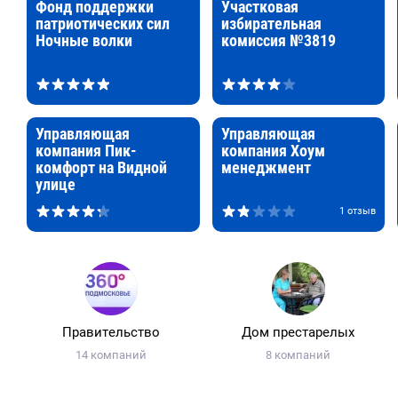
Фонд поддержки
Участковая
патриотических сил
избирательная
Ночные волки
комиссия №3819
Управляющая
Управляющая
компания Пик-
компания Хоум
комфорт на Видной
менеджмент
улице
1 отзыв
Правительство
Дом престарелых
14 компаний
8 компаний