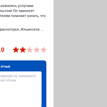
ьзовались услугами
пытом! Он принесет
елям поможет узнать, что
асногорск, Ильинское ...
.0
 отзыв