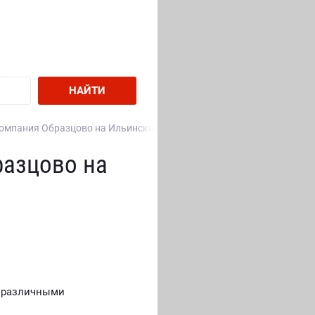
НАЙТИ
омпания Образцово на Ильинском шоссе
азцово на
с различными